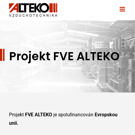
Skip
to
content
Projekt FVE ALTEKO
Projekt
FVE ALTEKO
je spoluﬁnancován
Evropskou
unií.