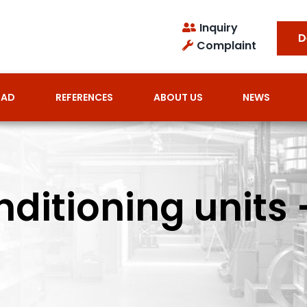
Inquiry
D
Complaint
OAD
REFERENCES
ABOUT US
NEWS
ditioning units 