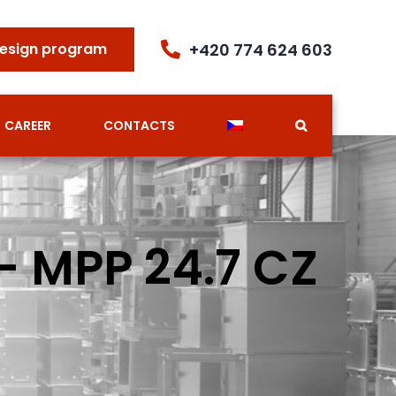
+420 774 624 603
esign program
CAREER
CONTACTS
– MPP 24.7 CZ