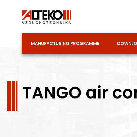
Skip
to
content
MANUFACTURING PROGRAMME
DOWNL
TANGO air con