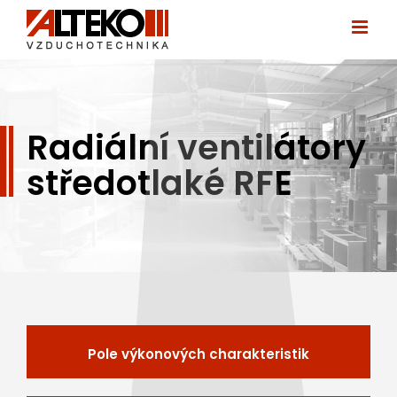
Přeskočit
na
obsah
Radiální ventilátory
středotlaké RFE
Pole výkonových charakteristik