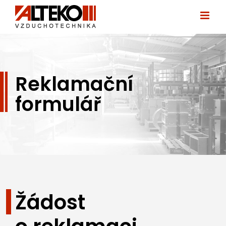
Přeskočit
na
obsah
Reklamační
formulář
Žádost