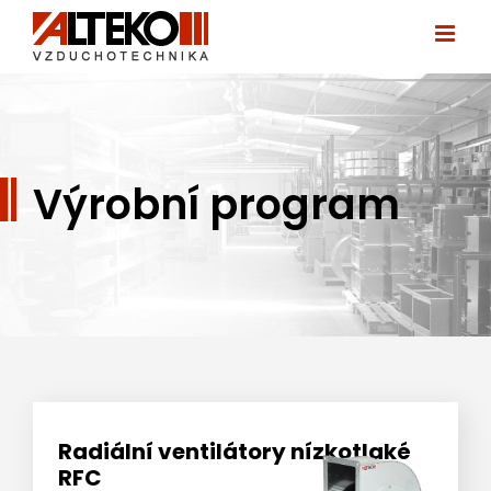
Přeskočit
na
obsah
Výrobní program
Radiální ventilátory nízkotlaké
RFC