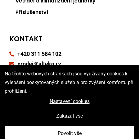
Větrací a klimatizační jednotky
Příslušenství
KONTAKT
+420 311 584 102
prodej@alteko.cz
Na těchto webových stránkách jsou využívány cookies k
Reklamační formulář
vylepšení poskytovaných služeb a pro zvýšení komfortu při
Poptávkový formulář
prohlížení.
Nastavení cookies
Zakázat vše
Povolit vše
Vytvořila digitální agentura
4WORKS Solutions