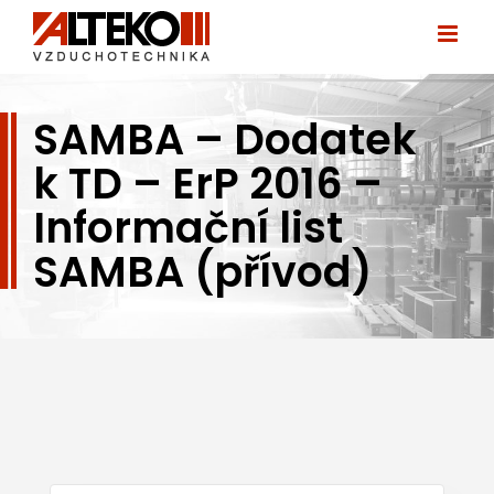
Přeskočit
na
obsah
SAMBA – Dodatek
k TD – ErP 2016 –
Informační list
SAMBA (přívod)