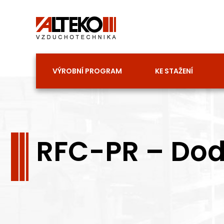
Přeskočit
na
obsah
VÝROBNÍ PROGRAM
KE STAŽENÍ
RFC-PR – Doda