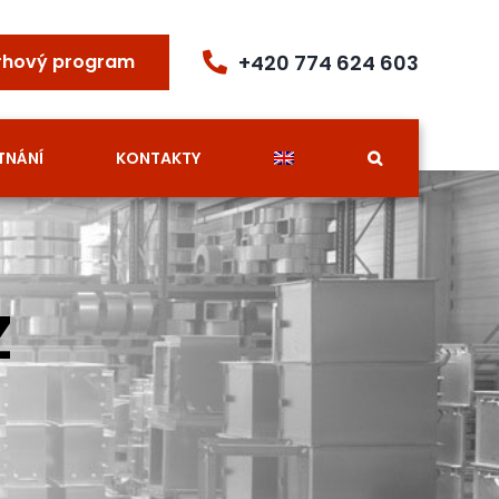
+420 774 624 603
rhový program
TNÁNÍ
KONTAKTY
Z