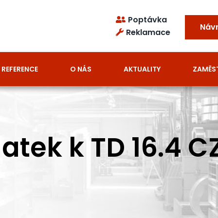
Poptávka
Náv
Reklamace
REFERENCE
O NÁS
AKTUALITY
ZAMĚS
tek k TD 16.4 C