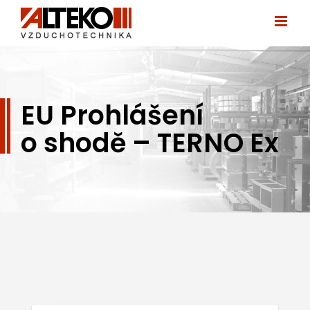
Přeskočit
na
obsah
EU Prohlášení
o shodě – TERNO Ex