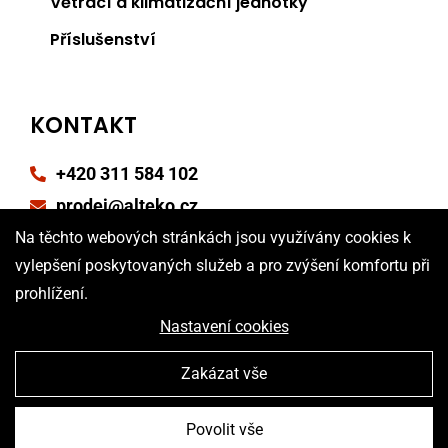
Větrací a klimatizační jednotky
Příslušenství
KONTAKT
+420 311 584 102
prodej@alteko.cz
Na těchto webových stránkách jsou využívány cookies k
Reklamační formulář
vylepšení poskytovaných služeb a pro zvýšení komfortu při
Poptávkový formulář
prohlížení.
Nastavení cookies
Zakázat vše
Povolit vše
Vytvořila digitální agentura
4WORKS Solutions