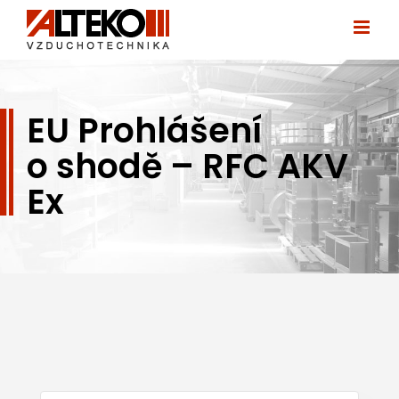
Přeskočit
na
obsah
EU Prohlášení
o shodě – RFC AKV
Ex