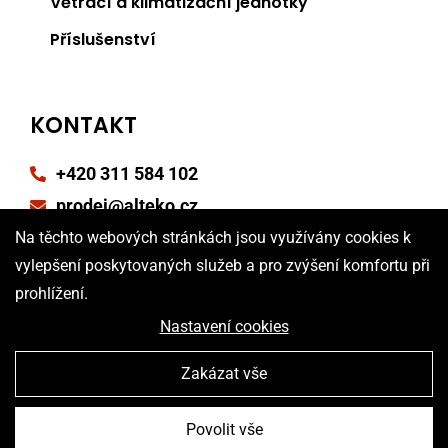
Větrací a klimatizační jednotky
Příslušenství
KONTAKT
+420 311 584 102
prodej@alteko.cz
Na těchto webových stránkách jsou využívány cookies k
Reklamační formulář
vylepšení poskytovaných služeb a pro zvýšení komfortu při
Poptávkový formulář
prohlížení.
Nastavení cookies
Zakázat vše
Povolit vše
Vytvořila digitální agentura
4WORKS Solutions