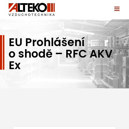
Přeskočit
na
obsah
EU Prohlášení
o shodě – RFC AKV
Ex