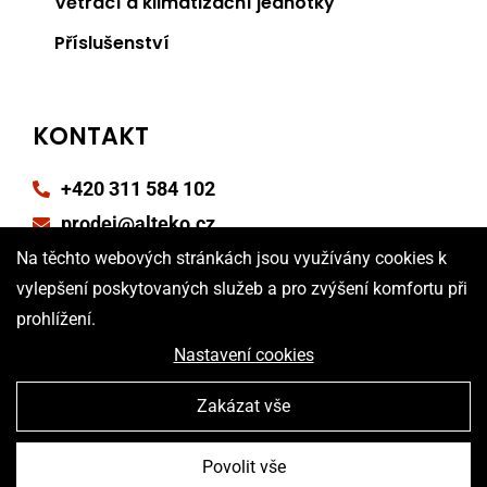
Větrací a klimatizační jednotky
Příslušenství
KONTAKT
+420 311 584 102
prodej@alteko.cz
Na těchto webových stránkách jsou využívány cookies k
Reklamační formulář
vylepšení poskytovaných služeb a pro zvýšení komfortu při
Poptávkový formulář
prohlížení.
Nastavení cookies
Zakázat vše
Povolit vše
Vytvořila digitální agentura
4WORKS Solutions