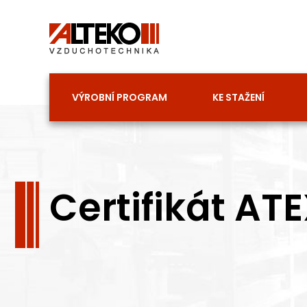
Přeskočit
na
obsah
VÝROBNÍ PROGRAM
KE STAŽENÍ
Certifikát AT