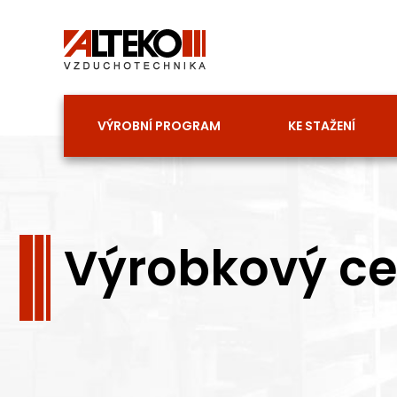
Přeskočit
na
obsah
VÝROBNÍ PROGRAM
KE STAŽENÍ
Výrobkový cer