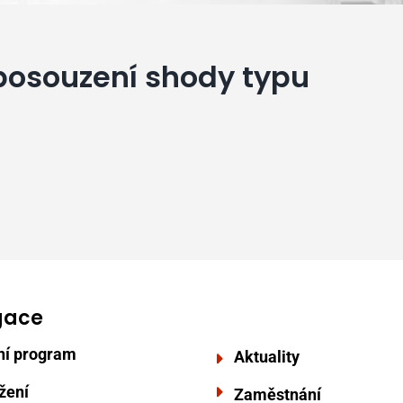
o posouzení shody typu
gace
ní program
Aktuality
žení
Zaměstnání