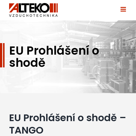
Přeskočit
na
obsah
EU Prohlášení o
shodě
EU Prohlášení o shodě –
TANGO