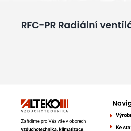
RFC-PR Radiální venti
Navi
Výrob
Zařídíme pro Vás vše v oborech
Ke sta
vzduchotechnika, klimatizace,