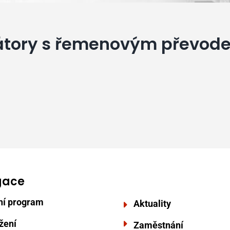
látory s řemenovým převode
gace
ní program
Aktuality
žení
Zaměstnání